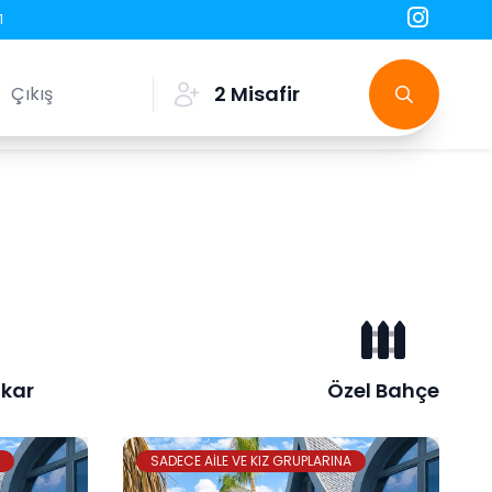
1
2
Misafir
kar
Özel Bahçe
SADECE AİLE VE KIZ GRUPLARINA