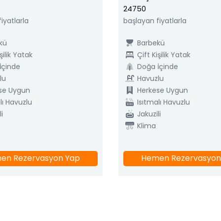
24750
iyatlarla
başlayan fiyatlarla
kü
Barbekü
şilik Yatak
Çift Kişilik Yatak
İçinde
Doğa İçinde
lu
Havuzlu
se Uygun
Herkese Uygun
lı Havuzlu
Isıtmalı Havuzlu
i
Jakuzili
Klima
en Rezervasyon Yap
Hemen Rezervasyon