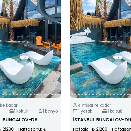
ire kadar
4
misafire kadar
1
koltuk
1
banyo
1
yatak
1
koltuk
L BUNGALOV-D8
İSTANBUL BUNGALOV-D9
₺ 21200
-
Haftasonu: ₺
Haftaiçi: ₺ 21200
-
Haftason