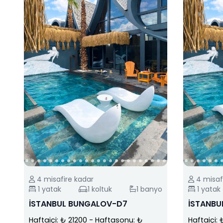
4
misafire kadar
4
misaf
1
yatak
1
koltuk
1
banyo
1
yatak
İSTANBUL BUNGALOV-D7
İSTANBU
Haftaiçi: ₺ 21200
-
Haftasonu: ₺
Haftaiçi: 