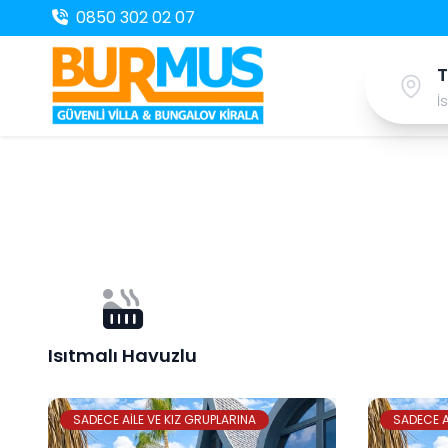
0850 302 02 07
İ
Isıtmalı Havuzlu
SADECE AİLE VE KIZ GRUPLARINA
SADECE A