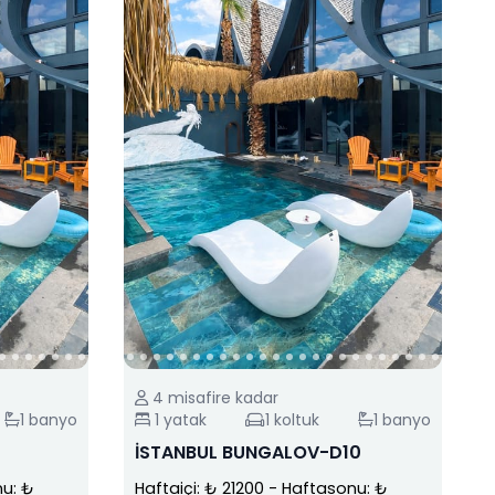
4
misafire kadar
1
banyo
1
yatak
1
koltuk
1
banyo
İSTANBUL BUNGALOV-D10
u: ₺
Haftaiçi: ₺ 21200
-
Haftasonu: ₺