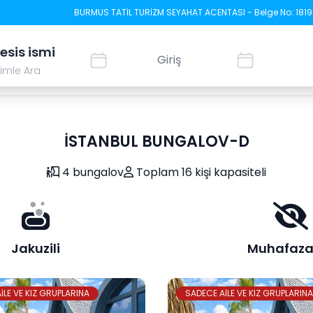
BURMUS TATİL TURİZM SEYAHAT ACENTASI - Belge No: 1819
simle Ara
İSTANBUL BUNGALOV-D
4 bungalov
Toplam 16 kişi kapasiteli
Jakuzili
Muhafaza
İLE VE KIZ GRUPLARINA
SADECE AİLE VE KIZ GRUPLARINA