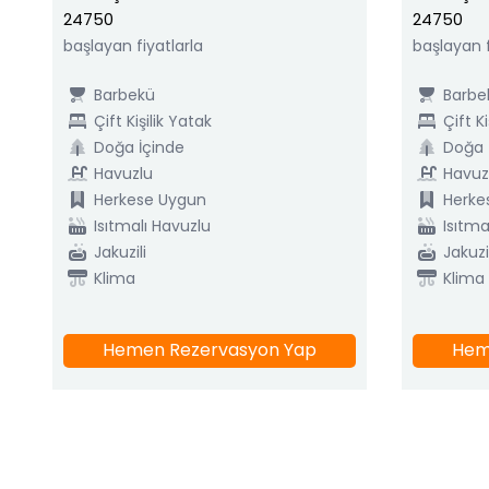
24750
24750
başlayan fiyatlarla
başlayan f
Barbekü
Barbe
Çift Kişilik Yatak
Çift Ki
Doğa İçinde
Doğa 
Havuzlu
Havuz
Herkese Uygun
Herke
Isıtmalı Havuzlu
Isıtma
Jakuzili
Jakuzil
Klima
Klima
Hemen Rezervasyon Yap
Hem